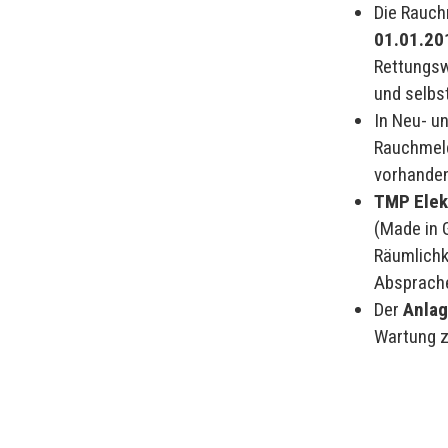
Die Rauchm
01.01.20
Rettungsw
und selb
In Neu- 
Rauchmeld
vorhanden
TMP Elek
(Made in 
Räumlichk
Absprache
Der
Anlag
Wartung z