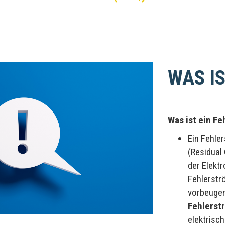
WAS I
Was ist ein F
Ein Fehle
(Residual 
der Elektr
Fehlerstr
vorbeuge
Fehlerst
elektrisc