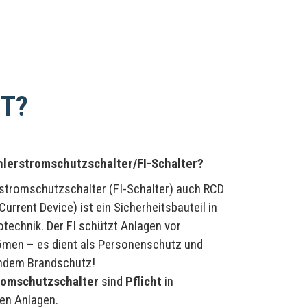
ST?
ehlerstromschutzschalter/FI-Schalter?
rstromschutzschalter (FI-Schalter) auch RCD
Current Device) ist ein Sicherheitsbauteil in
otechnik. Der FI schützt Anlagen vor
ömen – es dient als Personenschutz und
ndem Brandschutz!
romschutzschalter
sind
Pflicht
in
hen Anlagen.