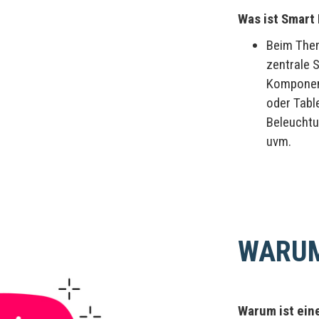
Was ist Smar
Beim The
zentrale 
Komponent
oder Table
Beleuchtu
uvm.
WARU
Warum ist ein