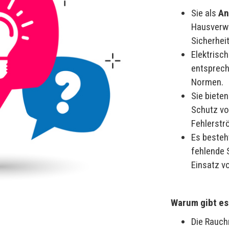
Sie als
An
Hausverwa
Sicherheit
Elektrisch
entsprech
Normen.
Sie biete
Schutz vo
Fehlerstr
Es besteh
fehlende 
Einsatz v
Warum gibt es
Die Rauch