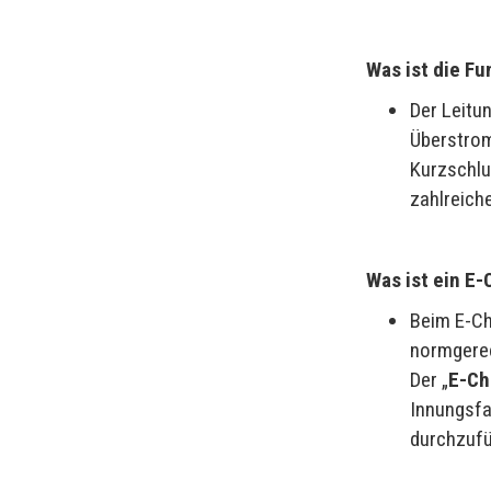
Was ist die F
Der Leitu
Überstrom
Kurzschlu
zahlreich
Was ist ein E
Beim E-Ch
normgerec
Der „
E-Ch
Innungsfa
durchzufü