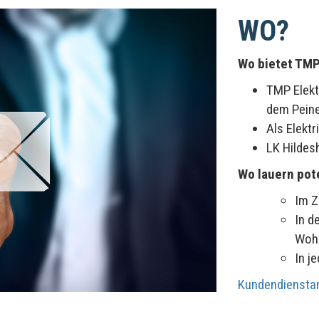
WO?
Wo bietet TMP
TMP Elektr
dem Peine
Als Elekt
LK Hildes
Wo lauern pot
Im Z
In d
Wohn
In j
Kundendiensta